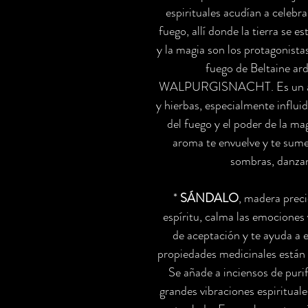
espirituales acudían a celebr
fuego, allí donde la tierra se es
y la magia son los protagonist
fuego de Beltaine ar
WALPURGISNACHT. Es un aceit
y hierbas, especialmente influid
del fuego y el poder de la ma
aroma te envuelve y te sume
sombras, danzan
*
SÁNDALO
, madera prec
espíritu, calma las emociones 
de aceptación y te ayuda a 
propiedades medicinales están
Se añade a inciensos de puri
grandes vibraciones espiritual