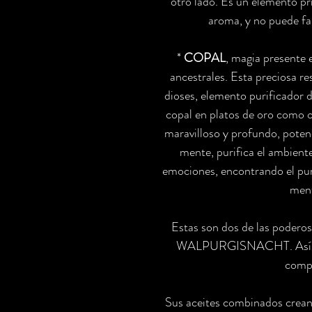
otro lado. Es un elemento pr
aroma, y no puede fal
*
COPAL
, magia presente 
ancestrales. Esta preciosa r
dioses, elemento purificador 
copal en platos de oro como of
maravilloso y profundo, potenc
mente, purifica el ambiente,
emociones, encontrando el pun
ment
Estas son dos de las poderos
WALPURGISNACHT. Así es 
compl
Sus aceites combinados crean