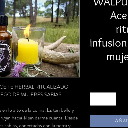
WALPU
Ace
ri
infusio
muje
EITE HERBAL RITUALIZADO
EGO DE MUJERES SABIAS
en lo alto de la colina. Es tan bello y
dirigen hacia él sin darme cuenta. Desde
Añad
s sabias, conectadas con la tierra y