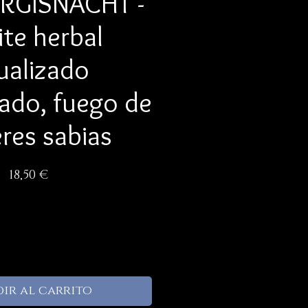
RGISNACHT -
ite herbal
tualizado
nado, fuego de
res sabias
Precio
18,50 €
Cantidad
*
ir al carrito