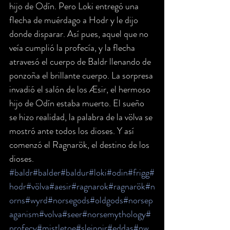
hijo de Odín. Pero Loki entregó una 
flecha de muérdago a Hodr y le dijo 
donde disparar. Así pues, aquel que no 
veía cumplió la profecía, y la flecha 
atravesó el cuerpo de Baldr llenando de 
ponzoña el brillante cuerpo. La sorpresa 
invadió el salón de los Æsir, el hermoso 
hijo de Odín estaba muerto. El sueño 
se hizo realidad, la palabra de la völva se 
mostró ante todos los dioses. Y así 
comenzó el Ragnarök, el destino de los 
dioses.
#baldr
#balder
#baldur
#loki
#odin
#frigg
#
hodr
#völva
#aesir
#ragnarok
#ragnarök
#n
orns
#wyrd
#norsegods
#oldgods
#norsep
aganism
#volva
#seer
#norsemythology
#
profecy
#mistletoe
#sleipnir
#eddas
#nw