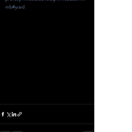
mb
#yiaid