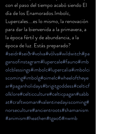
con el paso del tiempo acabó siendo El 
día de los Enamorados.Imbolc, 
Lupercales....es lo mismo, la renovación 
para dar la bienvenida a la primavera, a 
la época fértil y de abundancia, a la 
época de luz. Estás preparado?
#seidr
#seiðr
#volva
#völva
#wildwitch
#pa
gansofinstagram
#lupercale
#fauno
#imb
olcblessings
#imbolc
#lupercalia
#imbolci
scoming
#imbolg
#oimelc
#wheeloftheye
ar
#paganholidays
#brigitgoddess
#celticf
olklore
#celticculture
#celticpagan
#sabb
at
#craftwoman
#valentinedayiscoming
#
norseculture
#ancientroots
#shamanism
#animism
#heathen
#tgao6
#nwmb