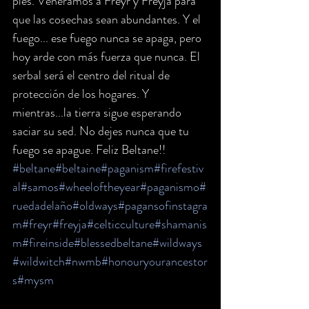
pies. Veneramos a Freyr y Freyja para 
que las cosechas sean abundantes. Y el 
fuego... ese fuego nunca se apaga, pero 
hoy arde con más fuerza que nunca. El 
serbal será el centro del ritual de 
protección de los hogares. Y 
mientras...la tierra sigue esperando 
saciar su sed. No dejes nunca que tu 
fuego se apague. Feliz Beltane!!
#beltane
#beltaine
#paganism
#firefestiv
al
#samos
#wheeloftheyear
#paganismo
#
ruedadelaño
#oldways
#pagansofinstagra
m
#freyr
#freyja
#celticculture
#shamanis
m
#fireinside
#blessedbeltane
#wildways
#wildwitch
#nwmb
#honouryourancestor
s
#mysm