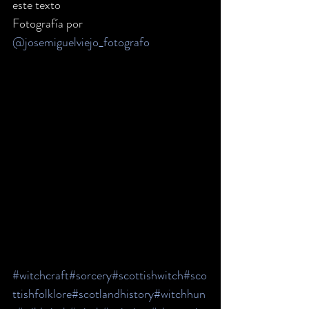
este texto
Fotografía por 
@josemiguelviejo_fotografo
#witchcraft
#sorcery
#scottishwitch
#sco
ttishfolklore
#scotlandhistory
#witchhun