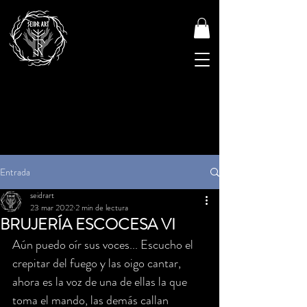
Entrada
seidrart
23 mar 2022
2 min de lectura
BRUJERÍA ESCOCESA VI
Aún puedo oír sus voces... Escucho el 
crepitar del fuego y las oigo cantar, 
ahora es la voz de una de ellas la que 
toma el mando, las demás callan 