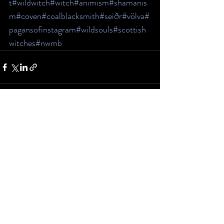
t
#wildwitch
#witch
#animism
#shamanis
m
#coven
#coalblacksmith
#seiðr
#völva
#
pagansofinstagram
#wildsouls
#scottish
witches
#nwmb
Entradas recientes
Ver todo