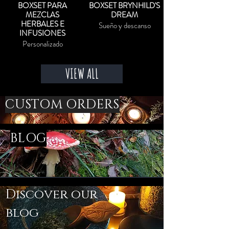
BOXSET PARA
BOXSET BRYNHILD'S
MEZCLAS
DREAM
HERBALES E
Sueño y descanso
INFUSIONES
Personalizado
VIEW ALL
CUSTOM ORDERS
BLOG
Discover our
blog