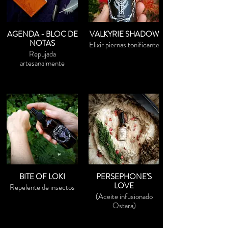
AGENDA - BLOC DE
VALKYRIE SHADOW
NOTAS
Elixir piernas tonificante
Repujada
artesanalmente
BITE OF LOKI
PERSEPHONE'S
LOVE
Repelente de insectos
(Aceite infusionado
Ostara)