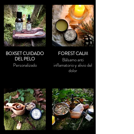
BOXSET CUIDADO
FOREST CALM
DEL PELO
Bálsamo anti
Personalizado
inflamatorio y alivio del
dolor