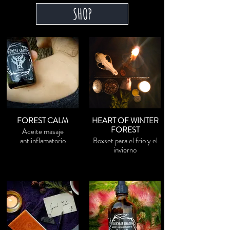
SHOP
FOREST CALM
HEART OF WINTER
FOREST
Aceite masaje
antiinflamatorio
Boxset para el frío y el
invierno